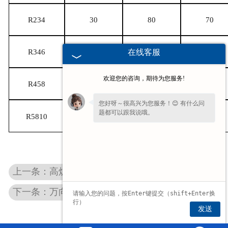
R234
30
80
70
在线客服
R346
40
100
80
欢迎您的咨询，期待为您服务!
R458
50
120
100
您好呀～很高兴为您服务！😊 有什么问
题都可以跟我说哦。
R5810
60
150
120
上一条：高炉振动筛
下一条：万向联轴器
发送