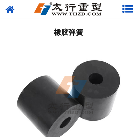
网站首页
筛分设备
橡胶弹簧
-
柯莱尔筛
-
环保筛
-
沥青筛
-
砂石筛
-
直线筛
-
香蕉筛
给料设备